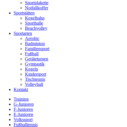
Sportplakette
Notfallkoffer
Sportstätten
Kegelbahn
Sporthalle
Beachvolley
Sportarten
Aerobic
Badminton
Familiensport
Fußball
Geräteturnen
Gymnastik
Kegeln
Kindersport
Tischtennis
Volleyball
Kontakt
Training
G-Junioren
F-Junioren
E-Junioren
Volkssport
Fußballtennis