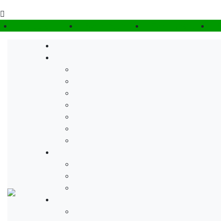
Aerobic
Badminton
Familiensport
F