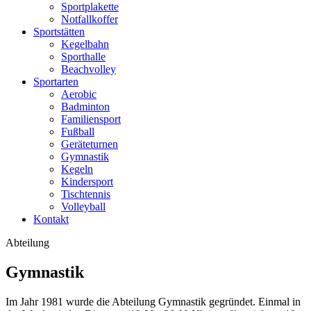
Sportplakette
Notfallkoffer
Sportstätten
Kegelbahn
Sporthalle
Beachvolley
Sportarten
Aerobic
Badminton
Familiensport
Fußball
Geräteturnen
Gymnastik
Kegeln
Kindersport
Tischtennis
Volleyball
Kontakt
Abteilung
Gymnastik
Im Jahr 1981 wurde die Abteilung Gymnastik gegründet. Einmal in