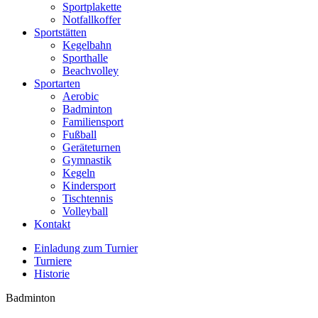
Sportplakette
Notfallkoffer
Sportstätten
Kegelbahn
Sporthalle
Beachvolley
Sportarten
Aerobic
Badminton
Familiensport
Fußball
Geräteturnen
Gymnastik
Kegeln
Kindersport
Tischtennis
Volleyball
Kontakt
Einladung zum Turnier
Turniere
Historie
Badminton