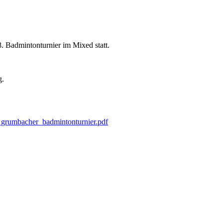
8. Badmintonturnier im Mixed statt.
g.
grumbacher_badmintonturnier.pdf